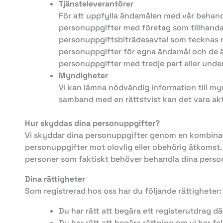
Tjänsteleverantörer
För att uppfylla ändamålen med vår behandl
personuppgifter med företag som tillhandahå
personuppgiftsbiträdesavtal som tecknas m
personuppgifter för egna ändamål och de är 
personuppgifter med tredje part eller unde
Myndigheter
Vi kan lämna nödvändig information till myn
samband med en rättstvist kan det vara aktu
Hur skyddas dina personuppgifter?
Vi skyddar dina personuppgifter genom en kombinatio
personuppgifter mot olovlig eller obehörig åtkomst. 
personer som faktiskt behöver behandla dina personu
Dina rättigheter
Som registrerad hos oss har du följande rättigheter:
Du har rätt att begära ett registerutdrag dä
Du har rätt att begära rättning om vi har fe