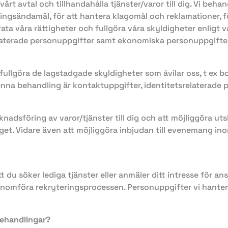
årt avtal och tillhandahålla tjänster/varor till dig. Vi beh
ingsändamål, för att hantera klagomål och reklamationer, fö
rata våra rättigheter och fullgöra våra skyldigheter enligt v
elaterade personuppgifter samt ekonomiska personuppgifte
fullgöra de lagstadgade skyldigheter som åvilar oss, t ex b
denna behandling är kontaktuppgifter, identitetsrelaterad
nadsföring av varor/tjänster till dig och att möjliggöra uts
et. Vidare även att möjliggöra inbjudan till evenemang ino
du söker lediga tjänster eller anmäler ditt intresse för an
nomföra rekryteringsprocessen. Personuppgifter vi hanter
behandlingar?