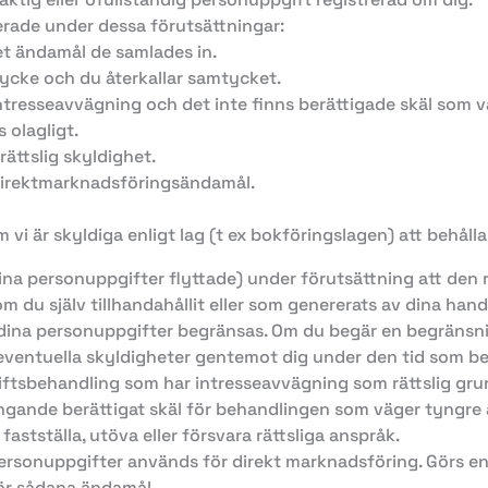
derade under dessa förutsättningar:
et ändamål de samlades in.
ycke och du återkallar samtycket.
tresseavvägning och det inte finns berättigade skäl som vä
 olagligt.
rättslig skyldighet.
direktmarknadsföringsändamål.
 vi är skyldiga enligt lag (t ex bokföringslagen) att behåll
få dina personuppgifter flyttade) under förutsättning att den
m du själv tillhandahållit eller som genererats av dina handl
v dina personuppgifter begränsas. Om du begär en begränsn
 eventuella skyldigheter gentemot dig under den tid som b
ftsbehandling som har intresseavvägning som rättslig grund
gande berättigat skäl för behandlingen som väger tyngre än d
 fastställa, utöva eller försvara rättsliga anspråk.
a personuppgifter används för direkt marknadsföring. Görs e
ör sådana ändamål.