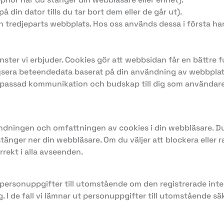
 din dator tills du tar bort dem eller de går ut).
n tredjeparts webbplats. Hos oss används dessa i första ha
jänster vi erbjuder. Cookies gör att webbsidan får en bättre
ysera beteendedata baserat på din användning av webbplatse
assad kommunikation och budskap till dig som användare. 
ndningen och omfattningen av cookies i din webbläsare. Du 
tänger ner din webbläsare. Om du väljer att blockera eller r
rekt i alla avseenden.
personuppgifter till utomstående om den registrerade inte 
 lag. I de fall vi lämnar ut personuppgifter till utomstående 