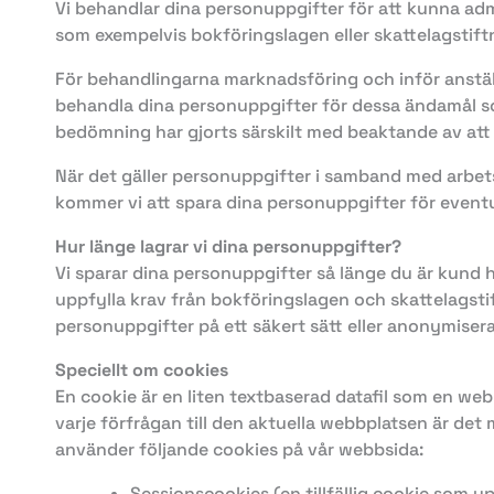
Vi behandlar dina personuppgifter för att kunna admi
som exempelvis bokföringslagen eller skattelagstiftn
För behandlingarna marknadsföring och inför anställn
behandla dina personuppgifter för dessa ändamål so
bedömning har gjorts särskilt med beaktande av att 
När det gäller personuppgifter i samband med arbet
kommer vi att spara dina personuppgifter för eventu
Hur länge lagrar vi dina personuppgifter?
Vi sparar dina personuppgifter så länge du är kund h
uppfylla krav från bokföringslagen och skattelagst
personuppgifter på ett säkert sätt eller anonymiseras
Speciellt om cookies
En cookie är en liten textbaserad datafil som en web
varje förfrågan till den aktuella webbplatsen är det 
använder följande cookies på vår webbsida:
Sessionscookies (en tillfällig cookie som u