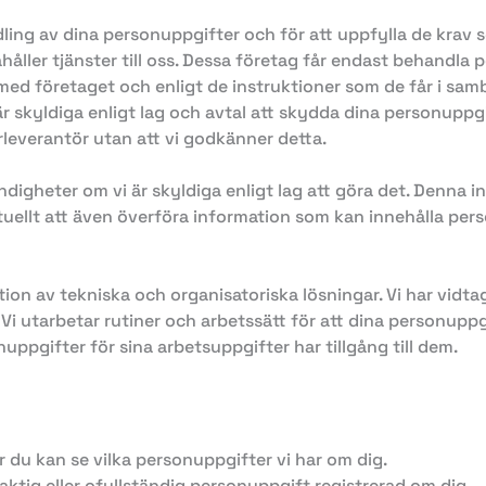
ing av dina personuppgifter och för att uppfylla de krav s
ller tjänster till oss. Dessa företag får endast behandla 
ed företaget och enligt de instruktioner som de får i sam
skyldiga enligt lag och avtal att skydda dina personuppgif
rleverantör utan att vi godkänner detta.
digheter om vi är skyldiga enligt lag att göra det. Denna 
ellt att även överföra information som kan innehålla personu
n av tekniska och organisatoriska lösningar. Vi har vidtag
Vi utarbetar rutiner och arbetssätt för att dina personuppg
ppgifter för sina arbetsuppgifter har tillgång till dem.
r du kan se vilka personuppgifter vi har om dig.
laktig eller ofullständig personuppgift registrerad om dig.