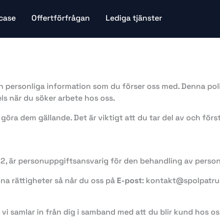
case
Offertförfrågan
Lediga tjänster
den personliga information som du förser oss med. Denna pol
ls när du söker arbete hos oss.
öra dem gällande. Det är viktigt att du tar del av och förs
 är personuppgiftsansvarig för den behandling av personu
ina rättigheter så når du oss på
E-post
: kontakt@spolpatrul
m vi samlar in från dig i samband med att du blir kund hos os