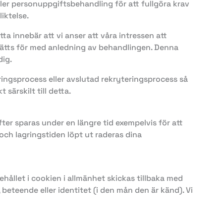
ller personuppgiftsbehandling för att fullgöra krav
iktelse.
a innebär att vi anser att våra intressen att
sätts för med anledning av behandlingen. Denna
dig.
ngsprocess eller avslutad rekryteringsprocess så
ärskilt till detta.
ter sparas under en längre tid exempelvis för att
ch lagringstiden löpt ut raderas dina
hållet i cookien i allmänhet skickas tillbaka med
 beteende eller identitet (i den mån den är känd). Vi