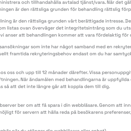
nistrera och tillhandahålla avtalad tjänst/vara. När det gä
ingen är den rättsliga grunden för behandling rättslig förpl
ing är den rättsliga grunden vårt berättigade intresse. Dett
m listas ovan överväger det integritetsintrång som du ut
vi anser att behandlingen kommer att vara fördelaktig för 
sansökningar som inte har något samband med en rekryteri
ellt framtida rekryteringsbehov endast om du har samtyckt s
os oss och upp till 12 månader därefter. Vissa personuppgif
iftningen. När ändamålen med behandlingarna är uppfyllda o
 så att det inte längre går att koppla dem till dig.
bserver ber om att få spara i din webbläsare. Genom att inne
möjligt för servern att hålla reda på besökarens preferenser,
pphör när du stänger din webbläsare eller enhet).