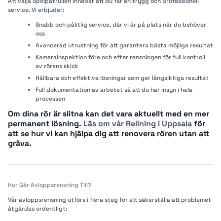
Att välja Spolpatrullen innebär att du får en trygg och professionell
service. Vi erbjuder:
Snabb och pålitlig service, där vi är på plats när du behöver
oss
Avancerad utrustning för att garantera bästa möjliga resultat
Kamerainspektion före och efter rensningen för full kontroll
av rörens skick
Hållbara och effektiva lösningar som ger långsiktiga resultat
Full dokumentation av arbetet så att du har insyn i hela
processen
Om dina rör är slitna kan det vara aktuellt med en mer
permanent lösning.
Läs om vår Relining i Uppsala
för
att se hur vi kan hjälpa dig att renovera rören utan att
gräva.
Hur Går Avloppsrensning Till?
Vår avloppsrensning utförs i flera steg för att säkerställa att problemet
åtgärdas ordentligt: