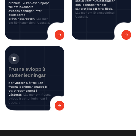
spolar rent huvudstammar
problem. Vi kan även hjälpa
och ledningar för att
till att lokalisera
säkerställa ett fritt flöde.
avloppsledningar inför
Läs mer om Stamspolning i
exempelvis
Uppsala.
grävningsarbeten.
Läs mer
om Rörinspektion i Uppsala.
Frusna avlopp &
vattenledningar
När vintern slår till kan
frusna ledningar snabbt bli
ett stressmoment i
Västerås.
Läs mer om frusna
avlopp & vattenledningar i
Uppsala