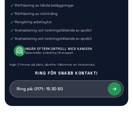
Rörfräsning av hårda beläggningar
Rörfräsning av rotintrång
Rengöring arbetsytor
Avetablering och iordningställande av spolbil
Avetablering och iordningställande av spolbil
INGÅR EFTERKONTROLL MED KAMERA
Säkerställer anledning till stoppet.
Ingår 2 timmar på plats, därefter tillkommer en timkostnad..
RING FÖR SNABB KONTAKT!
Ring på: 0171- 15 30 60