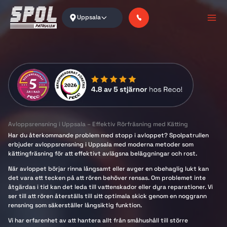
Skip
to
Uppsala
content
Avloppsrensning i Uppsala – Effektiv Rörfräsning med Kätting
Har du återkommande problem med stopp i avloppet? Spolpatrullen
erbjuder avloppsrensning i Uppsala med moderna metoder som
kättingfräsning för att effektivt avlägsna beläggningar och rost.
När avloppet börjar rinna långsamt eller avger en obehaglig lukt kan
det vara ett tecken på att rören behöver rensas. Om problemet inte
åtgärdas i tid kan det leda till vattenskador eller dyra reparationer. Vi
ser till att rören återställs till sitt optimala skick genom en noggrann
rensning som säkerställer långsiktig funktion.
Vi har erfarenhet av att hantera allt från småhushåll till större