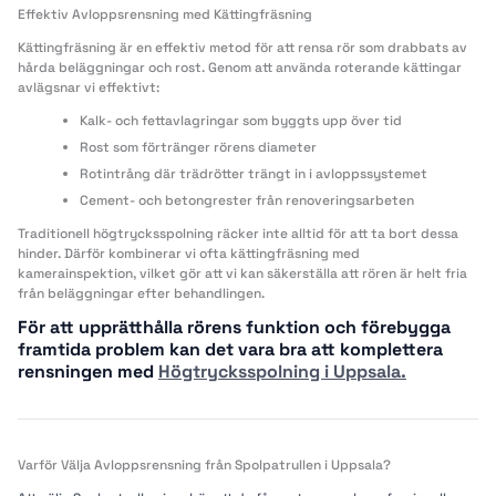
Effektiv Avloppsrensning med Kättingfräsning
Kättingfräsning är en effektiv metod för att rensa rör som drabbats av
hårda beläggningar och rost. Genom att använda roterande kättingar
avlägsnar vi effektivt:
Kalk- och fettavlagringar som byggts upp över tid
Rost som förtränger rörens diameter
Rotintrång där trädrötter trängt in i avloppssystemet
Cement- och betongrester från renoveringsarbeten
Traditionell högtrycksspolning räcker inte alltid för att ta bort dessa
hinder. Därför kombinerar vi ofta kättingfräsning med
kamerainspektion, vilket gör att vi kan säkerställa att rören är helt fria
från beläggningar efter behandlingen.
För att upprätthålla rörens funktion och förebygga
framtida problem kan det vara bra att komplettera
rensningen med
Högtrycksspolning i Uppsala.
Varför Välja Avloppsrensning från Spolpatrullen i Uppsala?