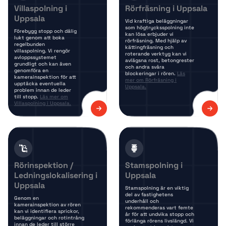
Villaspolning i
Rörfräsning i Uppsala
Uppsala
Vid kraftiga beläggningar
som högtrycksspolning inte
Förebygg stopp och dålig
kan lösa erbjuder vi
lukt genom att boka
rörfräsning. Med hjälp av
regelbunden
kättingfräsning och
villaspolning. Vi rengör
roterande verktyg kan vi
avloppssystemet
avlägsna rost, betongrester
grundligt och kan även
och andra svåra
genomföra en
blockeringar i rören.
Läs
kamerainspektion för att
mer om Rörfräsning i
upptäcka eventuella
Uppsala.
problem innan de leder
till stopp.
Läs mer om
Villaspolning i Uppsala.
Rörinspektion /
Stamspolning i
Ledningslokalisering i
Uppsala
Uppsala
Stamspolning är en viktig
del av fastighetens
Genom en
underhåll och
kamerainspektion av rören
rekommenderas vart femte
kan vi identifiera sprickor,
år för att undvika stopp och
beläggningar och rotintrång
förlänga rörens livslängd. Vi
innan de leder till större