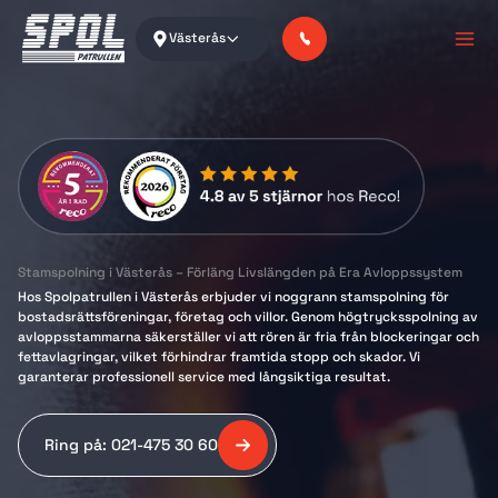
Skip
to
Västerås
content
Stamspolning i Västerås – Förläng Livslängden på Era Avloppssystem
Hos Spolpatrullen i Västerås erbjuder vi noggrann stamspolning för
bostadsrättsföreningar, företag och villor. Genom högtrycksspolning av
avloppsstammarna säkerställer vi att rören är fria från blockeringar och
fettavlagringar, vilket förhindrar framtida stopp och skador. Vi
garanterar professionell service med långsiktiga resultat.
Ring på: 021-475 30 60