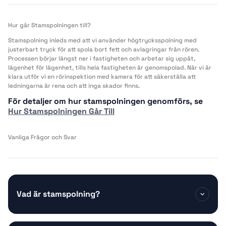
Hur går Stamspolningen till?
Stamspolning inleds med att vi använder högtrycksspolning med
justerbart tryck för att spola bort fett och avlagringar från rören.
Processen börjar längst ner i fastigheten och arbetar sig uppåt,
lägenhet för lägenhet, tills hela fastigheten är genomspolad. När vi är
klara utför vi en rörinspektion med kamera för att säkerställa att
ledningarna är rena och att inga skador finns.
För detaljer om hur stamspolningen genomförs, se
Hur Stamspolningen Går Till
Vanliga Frågor och Svar
Vad är stamspolning?