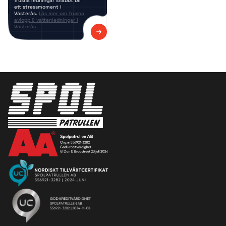
frusna ledningar snabbt bli
ett stressmoment i
Västerås.
Läs mer om frusna
avlopp & vattenledningar i
Västerås