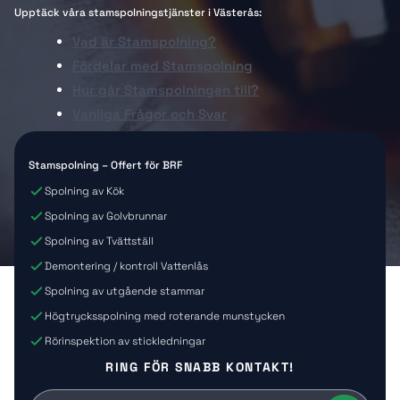
Upptäck våra stamspolningstjänster i Västerås:
Vad är Stamspolning?
Fördelar med Stamspolning
Hur går Stamspolningen till?
Vanliga Frågor och Svar
Stamspolning – Offert för BRF​
Spolning av Kök​
Spolning av Golvbrunnar​
Spolning av Tvättställ​
Demontering / kontroll Vattenlås​
Spolning av utgående stammar​
Högtrycksspolning med roterande munstycken
Rörinspektion av stickledningar​
RING FÖR SNABB KONTAKT!