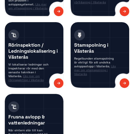
och problem i
rörfräsning i Västerås
avloppssystemet.
Läs mer
om villaspolning i Västerås
Rörinspektion /
Stamspolning i
Ledningslokalisering i
Västerås
Västerås
Regelbunden stamspolning
är viktigt för att undvika
Vi lokaliserar ledningar och
avloppsstopp i Västerås.
Läs
inspekterar rör med den
mer om stamspolning i
senaste tekniken i
Västerås
Västerås.
Läs mer om
rörinspektion i Västerås
Frusna avlopp &
vattenledningar
När vintern slår till kan