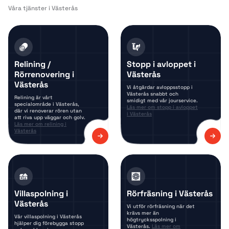
Våra tjänster i Västerås
Relining /
Stopp i avloppet i
Rörrenovering i
Västerås
Västerås
Vi åtgärdar avloppsstopp i
Västerås snabbt och
Relining är vårt
smidigt med vår jourservice.
specialområde i Västerås,
Läs mer om stopp i avloppet
där vi renoverar rören utan
i Västerås
att riva upp väggar och golv.
Läs mer om relining i
Västerås
Villaspolning i
Rörfräsning i Västerås
Västerås
Vi utför rörfräsning när det
krävs mer än
Vår villaspolning i Västerås
högtrycksspolning i
hjälper dig förebygga stopp
Västerås.
Läs mer om