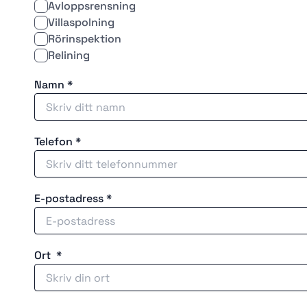
Avloppsrensning
Villaspolning
Rörinspektion
Relining
Namn *
Telefon *
E-postadress *
Ort *