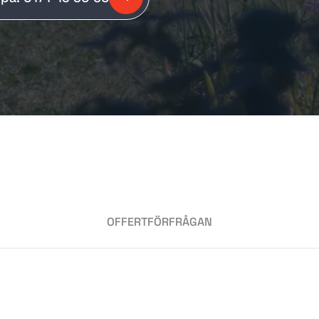
VI ÄR SNABBT PÅ PLATS
OFFERTFÖRFRÅGAN