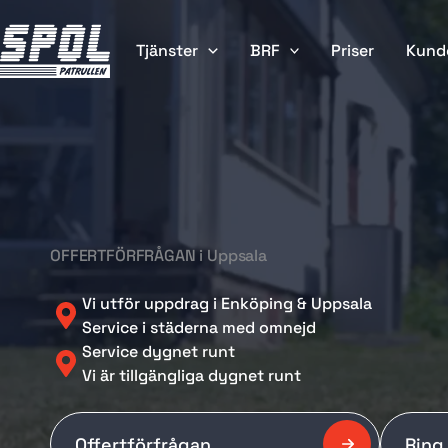
Skip
to
Tjänster
BRF
Priser
Kund
content
OFFERTFÖRFRÅGAN i Uppsala
Vi utför uppdrag i Enköping & Uppsala
Service i städerna med omnejd
Service dygnet runt
Vi är tillgängliga dygnet runt
Offertförfrågan
Ring