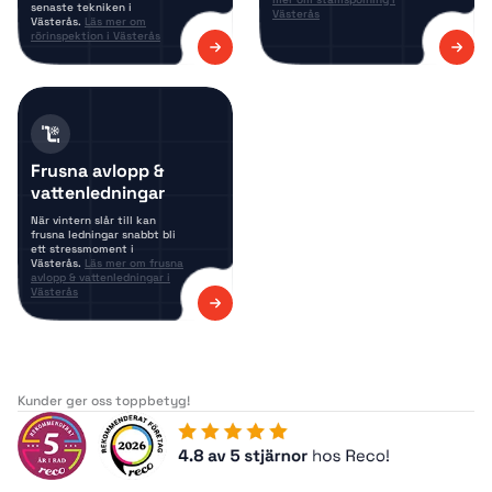
senaste tekniken i
Västerås
Västerås.
Läs mer om
rörinspektion i Västerås
Frusna avlopp &
vattenledningar
När vintern slår till kan
frusna ledningar snabbt bli
ett stressmoment i
Västerås.
Läs mer om frusna
avlopp & vattenledningar i
Västerås
Kunder ger oss toppbetyg!