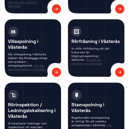
Läs mer om relining i
Västerås
Villaspolning i
Rörfräsning i Västerås
Västerås
Vi utför rörfräsning när det
krävs mer än
Vår villaspolning i Västerås
högtrycksspolning i
hjälper dig förebygga stopp
Västerås.
Läs mer om
och problem i
rörfräsning i Västerås
avloppssystemet.
Läs mer
om villaspolning i Västerås
Rörinspektion /
Stamspolning i
Ledningslokalisering i
Västerås
Västerås
Regelbunden stamspolning
är viktigt för att undvika
Vi lokaliserar ledningar och
avloppsstopp i Västerås.
Läs
inspekterar rör med den
mer om stamspolning i