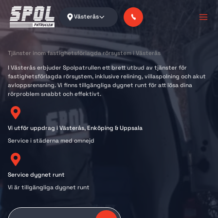
Skip
to
Västerås
content
Tjänster inom fastighetsförlagda rörsystem i Västerås
I Västerås erbjuder Spolpatrullen ett brett utbud av tjänster för
fastighetsförlagda rörsystem, inklusive relining, villaspolning och akut
avloppsrensning. Vi finns tillgängliga dygnet runt för att lösa dina
rörproblem snabbt och effektivt.
Vi utför uppdrag i Västerås, Enköping & Uppsala
Service i städerna med omnejd
Service dygnet runt
Vi är tillgängliga dygnet runt