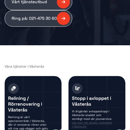
Vårt tjänsteutbud
Ring på: 021-475 30 60
Våra tjänster i Västerås
Relining /
Stopp i avloppet i
Rörrenovering i
Västerås
Västerås
Vi åtgärdar avloppsstopp i
Västerås snabbt och
Relining är vårt
smidigt med vår jourservice.
specialområde i Västerås,
Läs mer om stopp i avloppet
där vi renoverar rören utan
i Västerås
att riva upp väggar och golv.