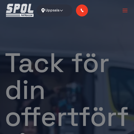
Skip
to
Uppsala
content
Tack för
din
offertförf